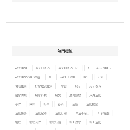
熱門標籤
ACCUPAI
ACCUPASS
ACCUPASS LIVE
ACCUPASS ONLINE
ACCUPASS團GO趣
AI
FACEBOOK
KOC
KOL
場地推薦
好家在我在家
學習
尾牙
尾牙春酒
居家防疫
展會科技
展覽
廣告投放
戶外活動
手作
攝影
新年
春酒
活動
活動提案
活動攝影
活動紀錄
活動行銷
生活小貼士
社群經營
網紅
網紅合作
網紅行銷
線上教學
線上活動