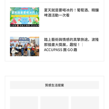
夏天就是要喝冰的！葡萄酒、精釀
啤酒活動一次看
踏上藝術與情感的真摯旅途。波隆
那插畫大獎展，啟程！│
ACCUPASS 團 GO 趣
質感生活提案