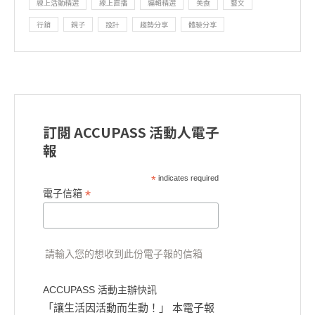
線上活動精選
線上直播
編輯精選
美食
藝文
行銷
親子
設計
趨勢分享
體驗分享
訂閱 ACCUPASS 活動人電子
報
*
indicates required
*
電子信箱
請輸入您的想收到此份電子報的信箱
ACCUPASS 活動主辦快訊
「讓生活因活動而生動！」 本電子報