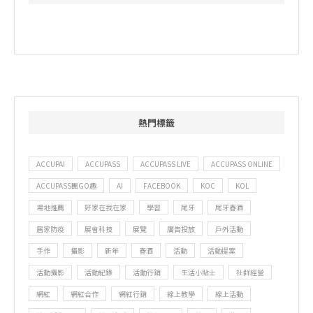
熱門標籤
ACCUPAI
ACCUPASS
ACCUPASS LIVE
ACCUPASS ONLINE
ACCUPASS團GO趣
AI
FACEBOOK
KOC
KOL
場地推薦
好家在我在家
學習
尾牙
尾牙春酒
居家防疫
展會科技
展覽
廣告投放
戶外活動
手作
攝影
新年
春酒
活動
活動提案
活動攝影
活動紀錄
活動行銷
生活小貼士
社群經營
網紅
網紅合作
網紅行銷
線上教學
線上活動