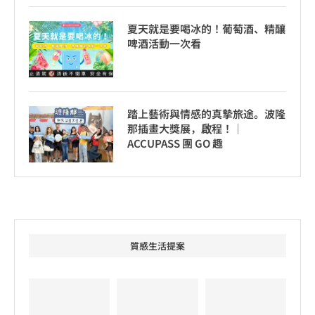
夏天就是要喝冰的！葡萄酒、精釀
啤酒活動一次看
踏上藝術與情感的真摯旅途。波隆
那插畫大獎展，啟程！│
ACCUPASS 團 GO 趣
質感生活提案