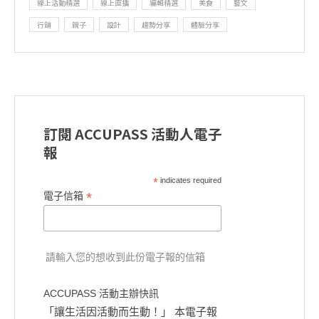
線上活動精選
線上直播
編輯精選
美食
藝文
行銷
親子
設計
趨勢分享
體驗分享
訂閱 ACCUPASS 活動人電子
報
*
indicates required
*
電子信箱
請輸入您的想收到此份電子報的信箱
ACCUPASS 活動主辦快訊
「讓生活因活動而生動！」 本電子報