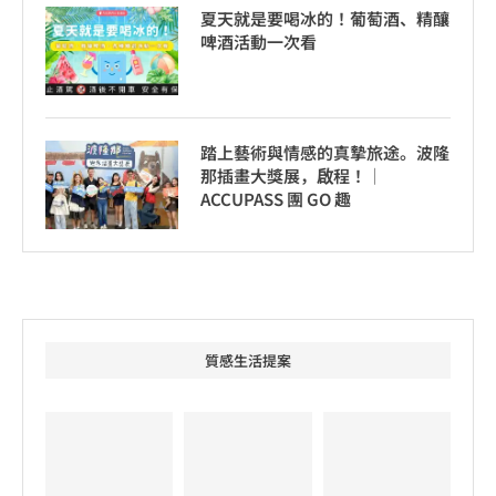
夏天就是要喝冰的！葡萄酒、精釀
啤酒活動一次看
踏上藝術與情感的真摯旅途。波隆
那插畫大獎展，啟程！│
ACCUPASS 團 GO 趣
質感生活提案