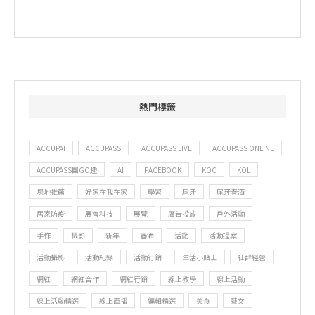
熱門標籤
ACCUPAI
ACCUPASS
ACCUPASS LIVE
ACCUPASS ONLINE
ACCUPASS團GO趣
AI
FACEBOOK
KOC
KOL
場地推薦
好家在我在家
學習
尾牙
尾牙春酒
居家防疫
展會科技
展覽
廣告投放
戶外活動
手作
攝影
新年
春酒
活動
活動提案
活動攝影
活動紀錄
活動行銷
生活小貼士
社群經營
網紅
網紅合作
網紅行銷
線上教學
線上活動
線上活動精選
線上直播
編輯精選
美食
藝文