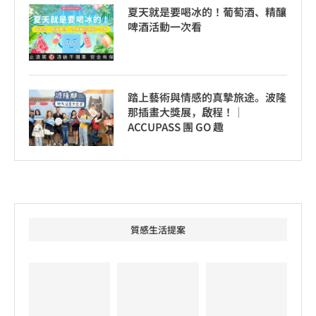
夏天就是要喝冰的！葡萄酒、精釀
啤酒活動一次看
踏上藝術與情感的真摯旅途。波隆
那插畫大獎展，啟程！│
ACCUPASS 團 GO 趣
質感生活提案