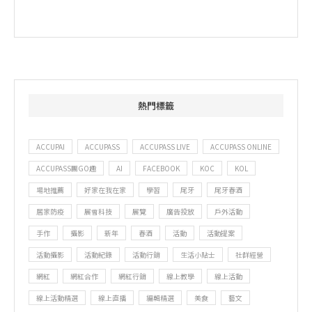
熱門標籤
ACCUPAI
ACCUPASS
ACCUPASS LIVE
ACCUPASS ONLINE
ACCUPASS團GO趣
AI
FACEBOOK
KOC
KOL
場地推薦
好家在我在家
學習
尾牙
尾牙春酒
居家防疫
展會科技
展覽
廣告投放
戶外活動
手作
攝影
新年
春酒
活動
活動提案
活動攝影
活動紀錄
活動行銷
生活小貼士
社群經營
網紅
網紅合作
網紅行銷
線上教學
線上活動
線上活動精選
線上直播
編輯精選
美食
藝文