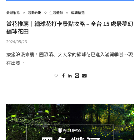
最新消息
活動攻略
生活體驗
編輯精選
賞花推薦｜繡球花打卡景點攻略 – 全台 15 處最夢幻
繡球花田
2024/05/23
療癒浪漫來襲！圓滾滾、大大朵的繡球花已進入滿開季啦～現
在出發 …