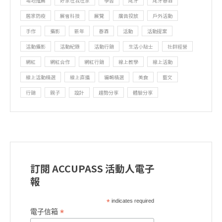
場地推薦
好家在我在家
學習
尾牙
尾牙春酒
居家防疫
展會科技
展覽
廣告投放
戶外活動
手作
攝影
新年
春酒
活動
活動提案
活動攝影
活動紀錄
活動行銷
生活小貼士
社群經營
網紅
網紅合作
網紅行銷
線上教學
線上活動
線上活動精選
線上直播
編輯精選
美食
藝文
行銷
親子
設計
趨勢分享
體驗分享
訂閱 ACCUPASS 活動人電子
報
*
indicates required
*
電子信箱