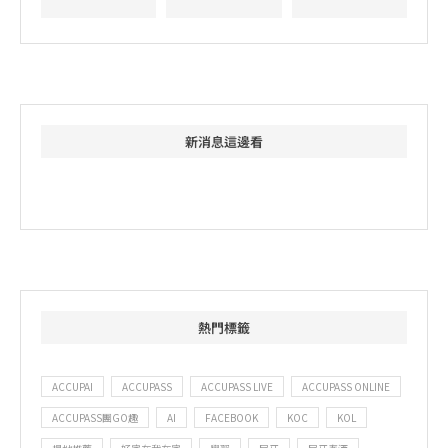
新消息這邊看
熱門標籤
ACCUPAI
ACCUPASS
ACCUPASS LIVE
ACCUPASS ONLINE
ACCUPASS團GO趣
AI
FACEBOOK
KOC
KOL