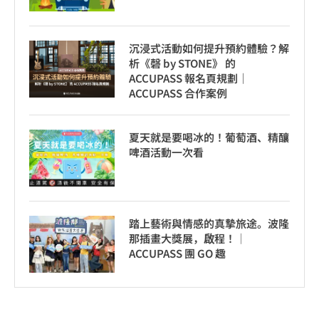
沉浸式活動如何提升預約體驗？解
析《磬 by STONE》 的
ACCUPASS 報名頁規劃｜
ACCUPASS 合作案例
夏天就是要喝冰的！葡萄酒、精釀
啤酒活動一次看
踏上藝術與情感的真摯旅途。波隆
那插畫大獎展，啟程！│
ACCUPASS 團 GO 趣