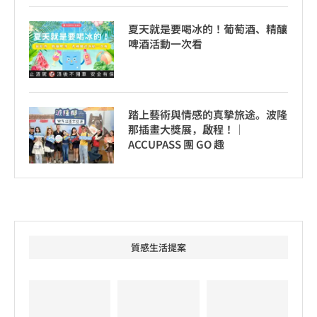
夏天就是要喝冰的！葡萄酒、精釀
啤酒活動一次看
踏上藝術與情感的真摯旅途。波隆
那插畫大獎展，啟程！│
ACCUPASS 團 GO 趣
質感生活提案