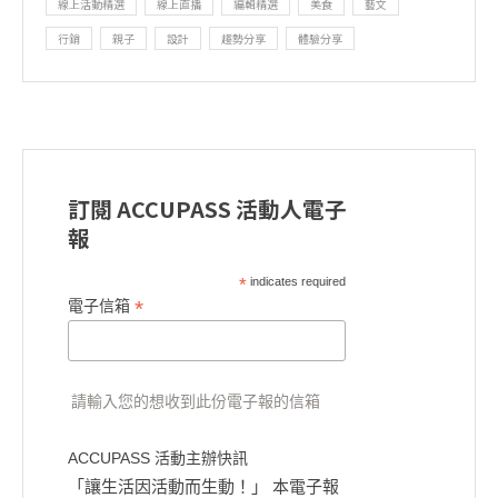
線上活動精選
線上直播
編輯精選
美食
藝文
行銷
親子
設計
趨勢分享
體驗分享
訂閱 ACCUPASS 活動人電子
報
*
indicates required
*
電子信箱
請輸入您的想收到此份電子報的信箱
ACCUPASS 活動主辦快訊
「讓生活因活動而生動！」 本電子報