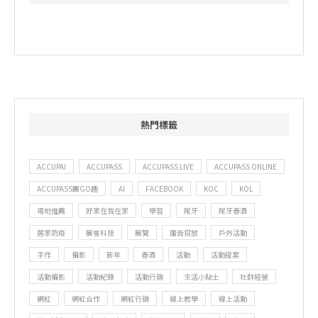
熱門標籤
ACCUPAI
ACCUPASS
ACCUPASS LIVE
ACCUPASS ONLINE
ACCUPASS團GO趣
AI
FACEBOOK
KOC
KOL
場地推薦
好家在我在家
學習
尾牙
尾牙春酒
居家防疫
展會科技
展覽
廣告投放
戶外活動
手作
攝影
新年
春酒
活動
活動提案
活動攝影
活動紀錄
活動行銷
生活小貼士
社群經營
網紅
網紅合作
網紅行銷
線上教學
線上活動