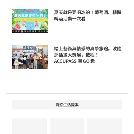
夏天就是要喝冰的！葡萄酒、精釀
啤酒活動一次看
踏上藝術與情感的真摯旅途。波隆
那插畫大獎展，啟程！│
ACCUPASS 團 GO 趣
質感生活提案