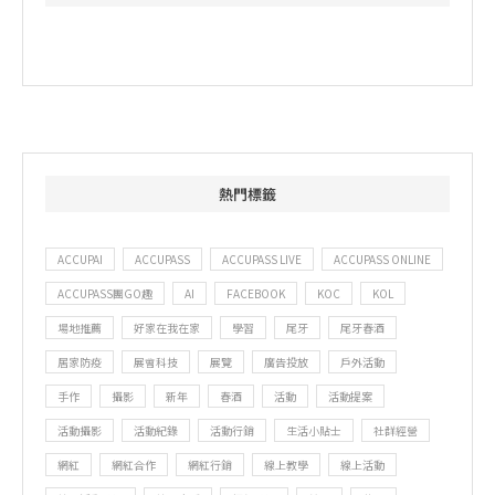
熱門標籤
ACCUPAI
ACCUPASS
ACCUPASS LIVE
ACCUPASS ONLINE
ACCUPASS團GO趣
AI
FACEBOOK
KOC
KOL
場地推薦
好家在我在家
學習
尾牙
尾牙春酒
居家防疫
展會科技
展覽
廣告投放
戶外活動
手作
攝影
新年
春酒
活動
活動提案
活動攝影
活動紀錄
活動行銷
生活小貼士
社群經營
網紅
網紅合作
網紅行銷
線上教學
線上活動