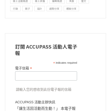
線上活動精選
線上直播
編輯精選
美食
藝文
行銷
親子
設計
趨勢分享
體驗分享
訂閱 ACCUPASS 活動人電子
報
*
indicates required
*
電子信箱
請輸入您的想收到此份電子報的信箱
ACCUPASS 活動主辦快訊
「讓生活因活動而生動！」 本電子報