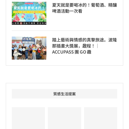
夏天就是要喝冰的！葡萄酒、精釀
啤酒活動一次看
踏上藝術與情感的真摯旅途。波隆
那插畫大獎展，啟程！│
ACCUPASS 團 GO 趣
質感生活提案