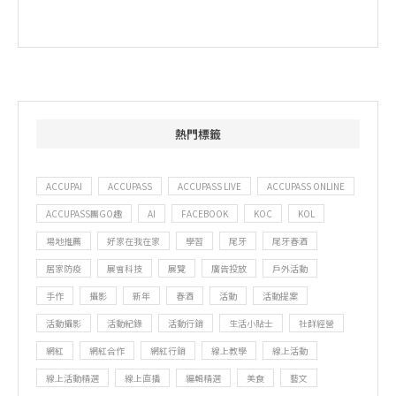
熱門標籤
ACCUPAI
ACCUPASS
ACCUPASS LIVE
ACCUPASS ONLINE
ACCUPASS團GO趣
AI
FACEBOOK
KOC
KOL
場地推薦
好家在我在家
學習
尾牙
尾牙春酒
居家防疫
展會科技
展覽
廣告投放
戶外活動
手作
攝影
新年
春酒
活動
活動提案
活動攝影
活動紀錄
活動行銷
生活小貼士
社群經營
網紅
網紅合作
網紅行銷
線上教學
線上活動
線上活動精選
線上直播
編輯精選
美食
藝文