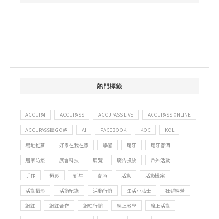
熱門標籤
ACCUPAI
ACCUPASS
ACCUPASS LIVE
ACCUPASS ONLINE
ACCUPASS團GO趣
AI
FACEBOOK
KOC
KOL
場地推薦
好家在我在家
學習
尾牙
尾牙春酒
居家防疫
展會科技
展覽
廣告投放
戶外活動
手作
攝影
新年
春酒
活動
活動提案
活動攝影
活動紀錄
活動行銷
生活小貼士
社群經營
網紅
網紅合作
網紅行銷
線上教學
線上活動