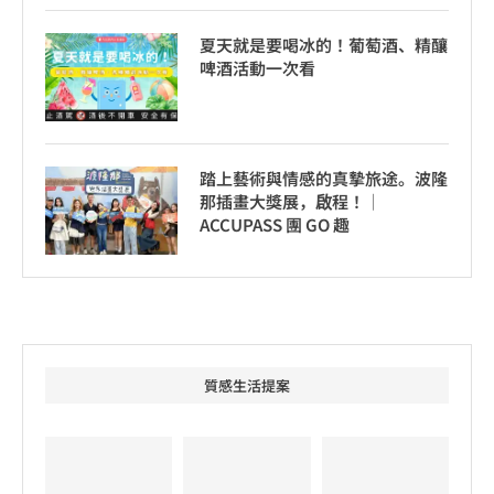
夏天就是要喝冰的！葡萄酒、精釀
啤酒活動一次看
踏上藝術與情感的真摯旅途。波隆
那插畫大獎展，啟程！│
ACCUPASS 團 GO 趣
質感生活提案