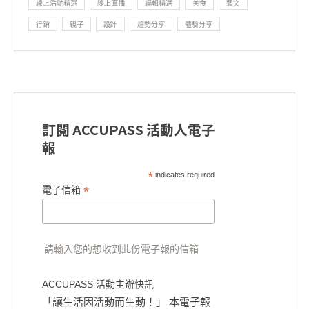
線上活動精選
線上直播
編輯精選
美食
藝文
行銷
親子
設計
趨勢分享
體驗分享
訂閱 ACCUPASS 活動人電子
報
*
indicates required
*
電子信箱
請輸入您的想收到此份電子報的信箱
ACCUPASS 活動主辦快訊
「讓生活因活動而生動！」 本電子報