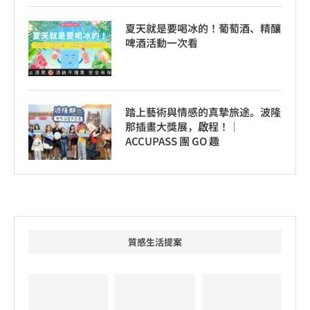
夏天就是要喝冰的！葡萄酒、精釀
啤酒活動一次看
踏上藝術與情感的真摯旅途。波隆
那插畫大獎展，啟程！│
ACCUPASS 團 GO 趣
質感生活提案