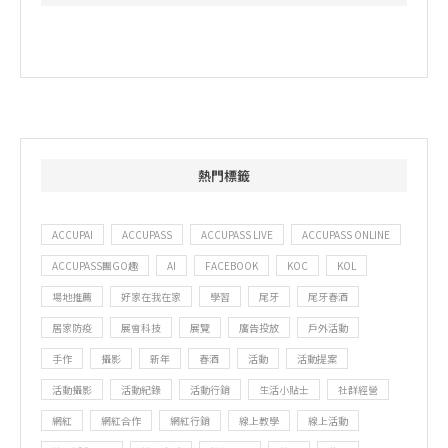
熱門標籤
ACCUPAI
ACCUPASS
ACCUPASS LIVE
ACCUPASS ONLINE
ACCUPASS團GO趣
AI
FACEBOOK
KOC
KOL
場地推薦
好家在我在家
學習
尾牙
尾牙春酒
居家防疫
展會科技
展覽
廣告投放
戶外活動
手作
攝影
新年
春酒
活動
活動提案
活動攝影
活動紀錄
活動行銷
生活小貼士
社群經營
網紅
網紅合作
網紅行銷
線上教學
線上活動