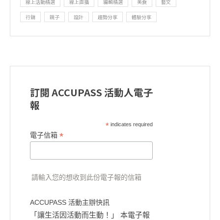
線上活動精選
線上直播
編輯精選
美食
藝文
行銷
親子
設計
趨勢分享
體驗分享
訂閱 ACCUPASS 活動人電子
報
*
indicates required
*
電子信箱
請輸入您的想收到此份電子報的信箱
ACCUPASS 活動主辦快訊
「讓生活因活動而生動！」 本電子報