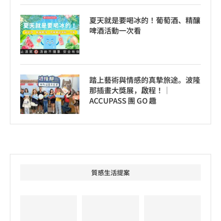
夏天就是要喝冰的！葡萄酒、精釀
啤酒活動一次看
踏上藝術與情感的真摯旅途。波隆
那插畫大獎展，啟程！│
ACCUPASS 團 GO 趣
質感生活提案