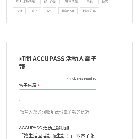
線上活動精選
線上直播
編輯精選
美食
藝文
行銷
親子
設計
趨勢分享
體驗分享
訂閱 ACCUPASS 活動人電子
報
*
indicates required
*
電子信箱
請輸入您的想收到此份電子報的信箱
ACCUPASS 活動主辦快訊
「讓生活因活動而生動！」 本電子報