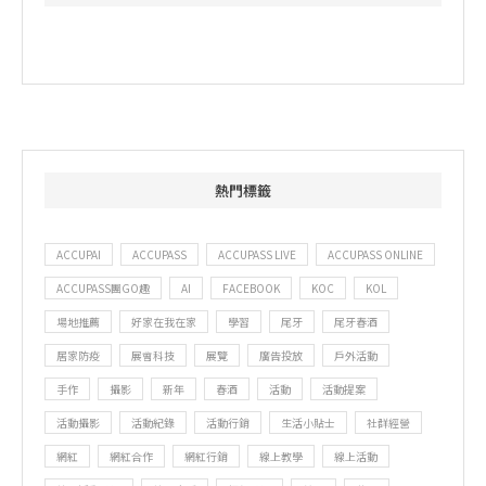
熱門標籤
ACCUPAI
ACCUPASS
ACCUPASS LIVE
ACCUPASS ONLINE
ACCUPASS團GO趣
AI
FACEBOOK
KOC
KOL
場地推薦
好家在我在家
學習
尾牙
尾牙春酒
居家防疫
展會科技
展覽
廣告投放
戶外活動
手作
攝影
新年
春酒
活動
活動提案
活動攝影
活動紀錄
活動行銷
生活小貼士
社群經營
網紅
網紅合作
網紅行銷
線上教學
線上活動