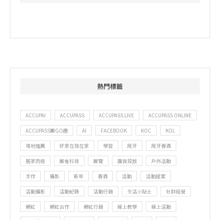
熱門標籤
ACCUPAI
ACCUPASS
ACCUPASS LIVE
ACCUPASS ONLINE
ACCUPASS團GO趣
AI
FACEBOOK
KOC
KOL
場地推薦
好家在我在家
學習
尾牙
尾牙春酒
居家防疫
展會科技
展覽
廣告投放
戶外活動
手作
攝影
新年
春酒
活動
活動提案
活動攝影
活動紀錄
活動行銷
生活小貼士
社群經營
網紅
網紅合作
網紅行銷
線上教學
線上活動