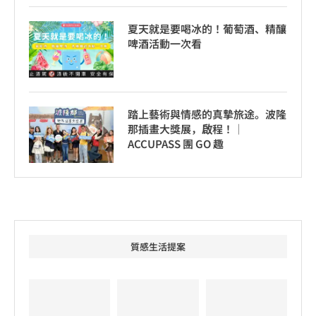
夏天就是要喝冰的！葡萄酒、精釀
啤酒活動一次看
踏上藝術與情感的真摯旅途。波隆
那插畫大獎展，啟程！│
ACCUPASS 團 GO 趣
質感生活提案