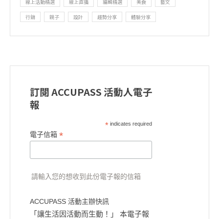
線上活動精選
線上直播
編輯精選
美食
藝文
行銷
親子
設計
趨勢分享
體驗分享
訂閱 ACCUPASS 活動人電子
報
*
indicates required
*
電子信箱
請輸入您的想收到此份電子報的信箱
ACCUPASS 活動主辦快訊
「讓生活因活動而生動！」 本電子報