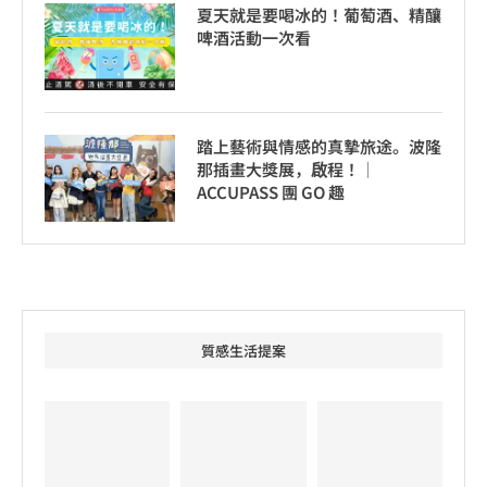
夏天就是要喝冰的！葡萄酒、精釀
啤酒活動一次看
踏上藝術與情感的真摯旅途。波隆
那插畫大獎展，啟程！│
ACCUPASS 團 GO 趣
質感生活提案