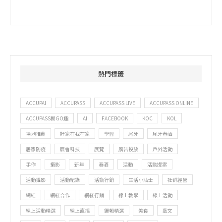
熱門標籤
ACCUPAI
ACCUPASS
ACCUPASS LIVE
ACCUPASS ONLINE
ACCUPASS團GO趣
AI
FACEBOOK
KOC
KOL
場地推薦
好家在我在家
學習
尾牙
尾牙春酒
居家防疫
展會科技
展覽
廣告投放
戶外活動
手作
攝影
新年
春酒
活動
活動提案
活動攝影
活動紀錄
活動行銷
生活小貼士
社群經營
網紅
網紅合作
網紅行銷
線上教學
線上活動
線上活動精選
線上直播
編輯精選
美食
藝文