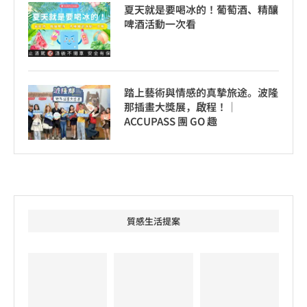
夏天就是要喝冰的！葡萄酒、精釀
啤酒活動一次看
踏上藝術與情感的真摯旅途。波隆
那插畫大獎展，啟程！│
ACCUPASS 團 GO 趣
質感生活提案