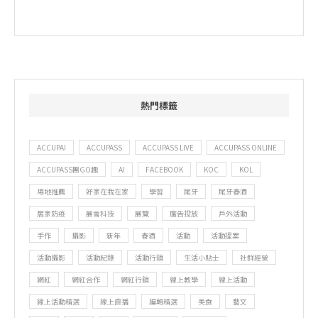
熱門標籤
ACCUPAI
ACCUPASS
ACCUPASS LIVE
ACCUPASS ONLINE
ACCUPASS團GO趣
AI
FACEBOOK
KOC
KOL
場地推薦
好家在我在家
學習
尾牙
尾牙春酒
居家防疫
展會科技
展覽
廣告投放
戶外活動
手作
攝影
新年
春酒
活動
活動提案
活動攝影
活動紀錄
活動行銷
生活小貼士
社群經營
網紅
網紅合作
網紅行銷
線上教學
線上活動
線上活動精選
線上直播
編輯精選
美食
藝文