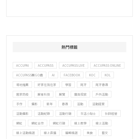
熱門標籤
ACCUPAI
ACCUPASS
ACCUPASS LIVE
ACCUPASS ONLINE
ACCUPASS團GO趣
AI
FACEBOOK
KOC
KOL
場地推薦
好家在我在家
學習
尾牙
尾牙春酒
居家防疫
展會科技
展覽
廣告投放
戶外活動
手作
攝影
新年
春酒
活動
活動提案
活動攝影
活動紀錄
活動行銷
生活小貼士
社群經營
網紅
網紅合作
網紅行銷
線上教學
線上活動
線上活動精選
線上直播
編輯精選
美食
藝文