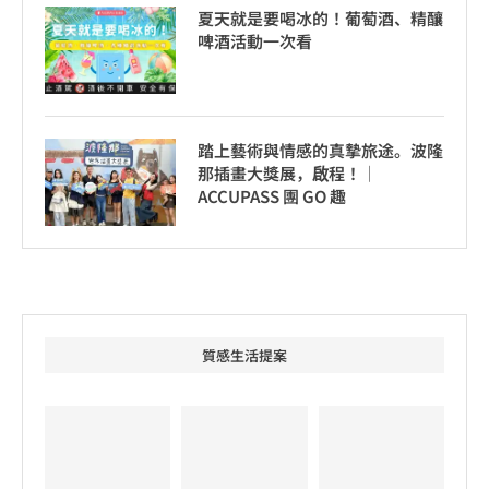
夏天就是要喝冰的！葡萄酒、精釀
啤酒活動一次看
踏上藝術與情感的真摯旅途。波隆
那插畫大獎展，啟程！│
ACCUPASS 團 GO 趣
質感生活提案