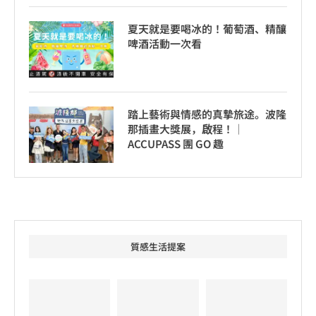
夏天就是要喝冰的！葡萄酒、精釀
啤酒活動一次看
踏上藝術與情感的真摯旅途。波隆
那插畫大獎展，啟程！│
ACCUPASS 團 GO 趣
質感生活提案