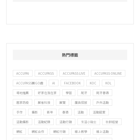
熱門標籤
ACCUPAI
ACCUPASS
ACCUPASS LIVE
ACCUPASS ONLINE
ACCUPASS團GO趣
AI
FACEBOOK
KOC
KOL
場地推薦
好家在我在家
學習
尾牙
尾牙春酒
居家防疫
展會科技
展覽
廣告投放
戶外活動
手作
攝影
新年
春酒
活動
活動提案
活動攝影
活動紀錄
活動行銷
生活小貼士
社群經營
網紅
網紅合作
網紅行銷
線上教學
線上活動