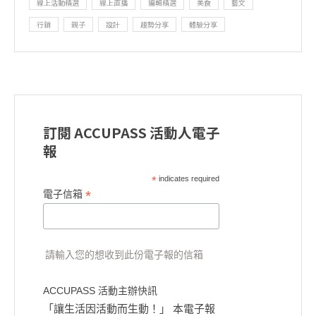
線上活動精選
線上直播
編輯精選
美食
藝文
行銷
親子
設計
趨勢分享
體驗分享
訂閱 ACCUPASS 活動人電子
報
*
indicates required
*
電子信箱
請輸入您的想收到此份電子報的信箱
ACCUPASS 活動主辦快訊
「讓生活因活動而生動！」 本電子報