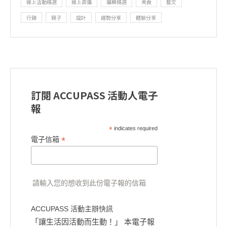
線上活動精選
線上直播
編輯精選
美食
藝文
行銷
親子
設計
趨勢分享
體驗分享
訂閱 ACCUPASS 活動人電子
報
*
indicates required
*
電子信箱
請輸入您的想收到此份電子報的信箱
ACCUPASS 活動主辦快訊
「讓生活因活動而生動！」 本電子報