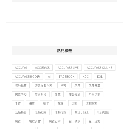
熱門標籤
ACCUPAI
ACCUPASS
ACCUPASS LIVE
ACCUPASS ONLINE
ACCUPASS團GO趣
AI
FACEBOOK
KOC
KOL
場地推薦
好家在我在家
學習
尾牙
尾牙春酒
居家防疫
展會科技
展覽
廣告投放
戶外活動
手作
攝影
新年
春酒
活動
活動提案
活動攝影
活動紀錄
活動行銷
生活小貼士
社群經營
網紅
網紅合作
網紅行銷
線上教學
線上活動