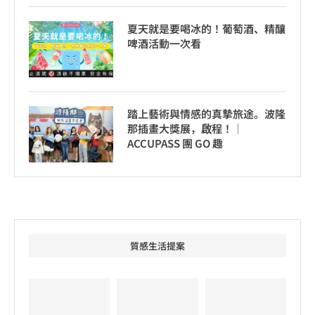
夏天就是要喝冰的！葡萄酒、精釀
啤酒活動一次看
踏上藝術與情感的真摯旅途。波隆
那插畫大獎展，啟程！│
ACCUPASS 團 GO 趣
質感生活提案