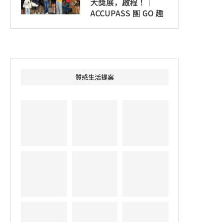
大獎展，啟程！│
ACCUPASS 團 GO 趣
質感生活提案