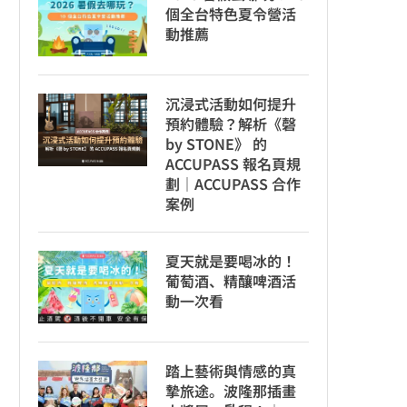
個全台特色夏令營活
動推薦
沉浸式活動如何提升
預約體驗？解析《磬
by STONE》 的
ACCUPASS 報名頁規
劃｜ACCUPASS 合作
案例
夏天就是要喝冰的！
葡萄酒、精釀啤酒活
動一次看
踏上藝術與情感的真
摯旅途。波隆那插畫