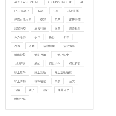
ACCUPASS ONLINE
ACCUPASS團GO趣
AI
FACEBOOK
KOC
KOL
場地推薦
好家在我在家
學習
尾牙
尾牙春酒
居家防疫
展會科技
展覽
廣告投放
戶外活動
手作
攝影
新年
春酒
活動
活動提案
活動攝影
活動紀錄
活動行銷
生活小貼士
社群經營
網紅
網紅合作
網紅行銷
線上教學
線上活動
線上活動精選
線上直播
編輯精選
美食
藝文
行銷
親子
設計
趨勢分享
體驗分享