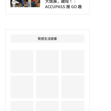
大獎展，啟程！│
ACCUPASS 團 GO 趣
質感生活提案