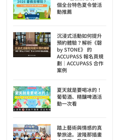
個全台特色夏令營活
動推薦
沉浸式活動如何提升
預約體驗？解析《磬
by STONE》 的
ACCUPASS 報名頁規
劃｜ACCUPASS 合作
案例
夏天就是要喝冰的！
葡萄酒、精釀啤酒活
動一次看
踏上藝術與情感的真
摯旅途。波隆那插畫