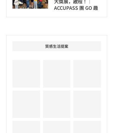
大獎展，啟程！│
ACCUPASS 團 GO 趣
質感生活提案