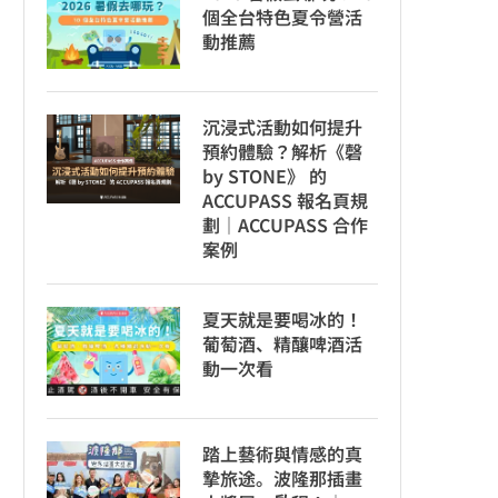
個全台特色夏令營活
動推薦
沉浸式活動如何提升
預約體驗？解析《磬
by STONE》 的
ACCUPASS 報名頁規
劃｜ACCUPASS 合作
案例
夏天就是要喝冰的！
葡萄酒、精釀啤酒活
動一次看
踏上藝術與情感的真
摯旅途。波隆那插畫