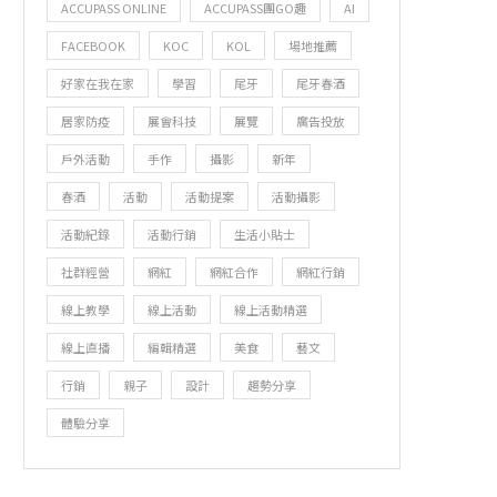
ACCUPASS ONLINE
ACCUPASS團GO趣
AI
FACEBOOK
KOC
KOL
場地推薦
好家在我在家
學習
尾牙
尾牙春酒
居家防疫
展會科技
展覽
廣告投放
戶外活動
手作
攝影
新年
春酒
活動
活動提案
活動攝影
活動紀錄
活動行銷
生活小貼士
社群經營
網紅
網紅合作
網紅行銷
線上教學
線上活動
線上活動精選
線上直播
編輯精選
美食
藝文
行銷
親子
設計
趨勢分享
體驗分享