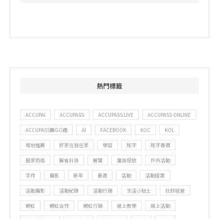
熱門標籤
ACCUPAI
ACCUPASS
ACCUPASS LIVE
ACCUPASS ONLINE
ACCUPASS團GO趣
AI
FACEBOOK
KOC
KOL
場地推薦
好家在我在家
學習
尾牙
尾牙春酒
居家防疫
展會科技
展覽
廣告投放
戶外活動
手作
攝影
新年
春酒
活動
活動提案
活動攝影
活動紀錄
活動行銷
生活小貼士
社群經營
網紅
網紅合作
網紅行銷
線上教學
線上活動