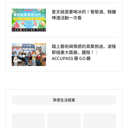
夏天就是要喝冰的！葡萄酒、精釀
啤酒活動一次看
踏上藝術與情感的真摯旅途。波隆
那插畫大獎展，啟程！│
ACCUPASS 團 GO 趣
質感生活提案