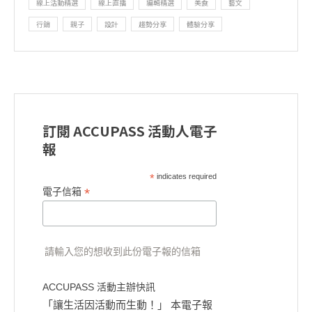
線上活動精選
線上直播
編輯精選
美食
藝文
行銷
親子
設計
趨勢分享
體驗分享
訂閱 ACCUPASS 活動人電子
報
*
indicates required
*
電子信箱
請輸入您的想收到此份電子報的信箱
ACCUPASS 活動主辦快訊
「讓生活因活動而生動！」 本電子報