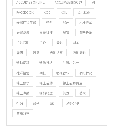
ACCUPASS ONLINE
ACCUPASS團GO趣
AI
FACEBOOK
KOC
KOL
場地推薦
好家在我在家
學習
尾牙
尾牙春酒
居家防疫
展會科技
展覽
廣告投放
戶外活動
手作
攝影
新年
春酒
活動
活動提案
活動攝影
活動紀錄
活動行銷
生活小貼士
社群經營
網紅
網紅合作
網紅行銷
線上教學
線上活動
線上活動精選
線上直播
編輯精選
美食
藝文
行銷
親子
設計
趨勢分享
體驗分享