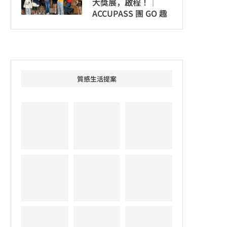
大獎展，啟程！│
ACCUPASS 團 GO 趣
質感生活提案