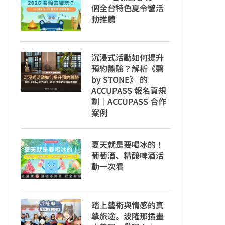
個全台特色夏令營活
動推薦
沉浸式活動如何提升
預約體驗？解析《磬
by STONE》 的
ACCUPASS 報名頁規
劃｜ACCUPASS 合作
案例
夏天就是要喝冰的！
葡萄酒、精釀啤酒活
動一次看
踏上藝術與情感的真
摯旅途。波隆那插畫