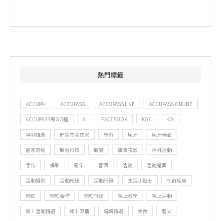
熱門標籤
ACCUPAI
ACCUPASS
ACCUPASS LIVE
ACCUPASS ONLINE
ACCUPASS團GO趣
AI
FACEBOOK
KOC
KOL
場地推薦
好家在我在家
學習
尾牙
尾牙春酒
居家防疫
展會科技
展覽
廣告投放
戶外活動
手作
攝影
新年
春酒
活動
活動提案
活動攝影
活動紀錄
活動行銷
生活小貼士
社群經營
網紅
網紅合作
網紅行銷
線上教學
線上活動
線上活動精選
線上直播
編輯精選
美食
藝文