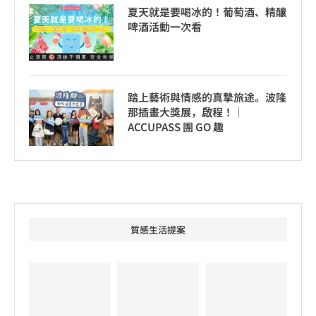
夏天就是要喝冰的！葡萄酒、精釀
啤酒活動一次看
踏上藝術與情感的真摯旅途。波隆
那插畫大獎展，啟程！│
ACCUPASS 團 GO 趣
質感生活提案