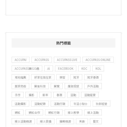
熱門標籤
ACCUPAI
ACCUPASS
ACCUPASS LIVE
ACCUPASS ONLINE
ACCUPASS團GO趣
AI
FACEBOOK
KOC
KOL
場地推薦
好家在我在家
學習
尾牙
尾牙春酒
居家防疫
展會科技
展覽
廣告投放
戶外活動
手作
攝影
新年
春酒
活動
活動提案
活動攝影
活動紀錄
活動行銷
生活小貼士
社群經營
網紅
網紅合作
網紅行銷
線上教學
線上活動
線上活動精選
線上直播
編輯精選
美食
藝文