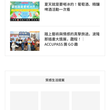
夏天就是要喝冰的！葡萄酒、精釀
啤酒活動一次看
踏上藝術與情感的真摯旅途。波隆
那插畫大獎展，啟程！│
ACCUPASS 團 GO 趣
質感生活提案