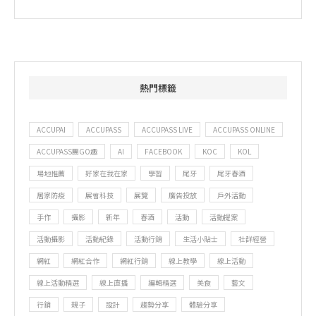
熱門標籤
ACCUPAI
ACCUPASS
ACCUPASS LIVE
ACCUPASS ONLINE
ACCUPASS團GO趣
AI
FACEBOOK
KOC
KOL
場地推薦
好家在我在家
學習
尾牙
尾牙春酒
居家防疫
展會科技
展覽
廣告投放
戶外活動
手作
攝影
新年
春酒
活動
活動提案
活動攝影
活動紀錄
活動行銷
生活小貼士
社群經營
網紅
網紅合作
網紅行銷
線上教學
線上活動
線上活動精選
線上直播
編輯精選
美食
藝文
行銷
親子
設計
趨勢分享
體驗分享