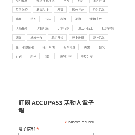
場地推薦
好家在我在家
學習
尾牙
尾牙春酒
居家防疫
展會科技
展覽
廣告投放
戶外活動
手作
攝影
新年
春酒
活動
活動提案
活動攝影
活動紀錄
活動行銷
生活小貼士
社群經營
網紅
網紅合作
網紅行銷
線上教學
線上活動
線上活動精選
線上直播
編輯精選
美食
藝文
行銷
親子
設計
趨勢分享
體驗分享
訂閱 ACCUPASS 活動人電子
報
*
indicates required
*
電子信箱