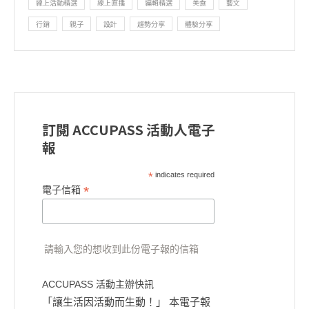
線上活動精選
線上直播
編輯精選
美食
藝文
行銷
親子
設計
趨勢分享
體驗分享
訂閱 ACCUPASS 活動人電子
報
*
indicates required
*
電子信箱
請輸入您的想收到此份電子報的信箱
ACCUPASS 活動主辦快訊
「讓生活因活動而生動！」 本電子報