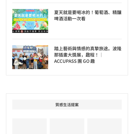
夏天就是要喝冰的！葡萄酒、精釀
啤酒活動一次看
踏上藝術與情感的真摯旅途。波隆
那插畫大獎展，啟程！│
ACCUPASS 團 GO 趣
質感生活提案