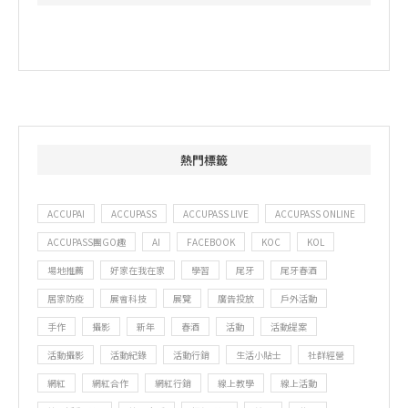
熱門標籤
ACCUPAI
ACCUPASS
ACCUPASS LIVE
ACCUPASS ONLINE
ACCUPASS團GO趣
AI
FACEBOOK
KOC
KOL
場地推薦
好家在我在家
學習
尾牙
尾牙春酒
居家防疫
展會科技
展覽
廣告投放
戶外活動
手作
攝影
新年
春酒
活動
活動提案
活動攝影
活動紀錄
活動行銷
生活小貼士
社群經營
網紅
網紅合作
網紅行銷
線上教學
線上活動