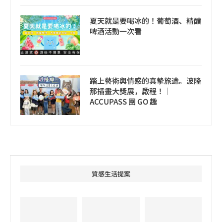
夏天就是要喝冰的！葡萄酒、精釀
啤酒活動一次看
踏上藝術與情感的真摯旅途。波隆
那插畫大獎展，啟程！│
ACCUPASS 團 GO 趣
質感生活提案