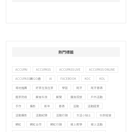
熱門標籤
ACCUPAI
ACCUPASS
ACCUPASS LIVE
ACCUPASS ONLINE
ACCUPASS團GO趣
AI
FACEBOOK
KOC
KOL
場地推薦
好家在我在家
學習
尾牙
尾牙春酒
居家防疫
展會科技
展覽
廣告投放
戶外活動
手作
攝影
新年
春酒
活動
活動提案
活動攝影
活動紀錄
活動行銷
生活小貼士
社群經營
網紅
網紅合作
網紅行銷
線上教學
線上活動