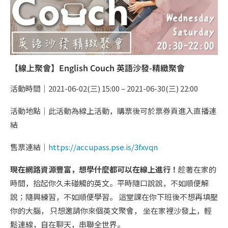
【線上聚會】English Couch 英語沙發-精緻聚會
活動時間｜2021-06-02(三) 15:00 – 2021-06-30(三) 22:00
活動地點｜此活動為線上活動，購票後可於票券頁進入直播連
結
售票連結｜
https://accupass.pse.is/3fxvqn
現在網路資源豐富，想學什麼都可以在線上進行！
趁著在家的
時間，拾起你久未碰觸的英文。平時隨口說說，不如順便解
說；隨興練習，不如順便學習。 這堂課在你下班後不想再填壓
你的大腦， 只想邀請你來個英文聚會， 坐在家裡沙發上，輕
鬆連線，自在聊天，串聯全世界。