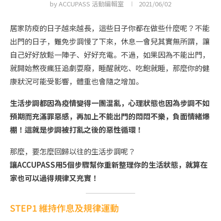
by
ACCUPASS 活動編輯室
2021/06/02
居家防疫的日子越來越長，這些日子你都在做些什麼呢？不能
出門的日子，難免步調慢了下來，休息一會兒其實無所謂，讓
自己好好放鬆一陣子、好好充電。不過，如果因為不能出門，
就開始熬夜瘋狂追劇耍廢，睡醒就吃、吃飽就睡，那麼你的健
康狀況可能受影響，體重也會隨之增加。
生活步調都因為疫情變得一團混亂，心理狀態也因為步調不如
預期而充滿罪惡感，再加上不能出門的悶悶不樂，負面情緒爆
棚！這就是步調被打亂之後的惡性循環！
那麼，要怎麼回歸以往的生活步調呢？
讓ACCUPASS用5個步驟幫你重新整理你的生活狀態，就算在
家也可以過得規律又充實！
STEP1 維持作息及規律運動