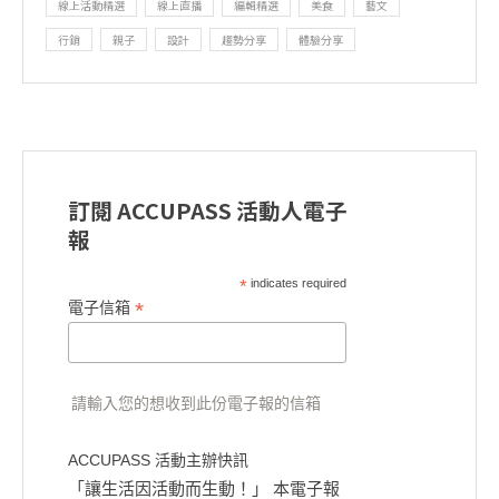
線上活動精選
線上直播
編輯精選
美食
藝文
行銷
親子
設計
趨勢分享
體驗分享
訂閱 ACCUPASS 活動人電子
報
*
indicates required
*
電子信箱
請輸入您的想收到此份電子報的信箱
ACCUPASS 活動主辦快訊
「讓生活因活動而生動！」 本電子報