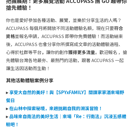
把握展期！更多展覽活動 ACCUPASS 團 GO 趣帶你
搶先體驗！
你也是愛好參加各種活動、展覽，並樂於分享生活的人嗎？
ACCUPASS 每個月將開放不同活動體驗名額，現在只要
符合
資格
並報名申請，ACCUPASS 即帶你免費體驗！而活動結束
後，ACCUPASS 也會分享你所撰寫成文章的活動體驗過程、
心得於社群等平台
，
讓你的創作
獲得更多流量
。歡迎報名
，搶
先體驗台灣各地最夯、最熱門的活動，跟著 ACCUPASS 一起
讓生活因活動而生動！
其他活動體驗案例分享
▸
享受大自然的美好！與【SPYxFAMILY】間諜家家酒來場野
餐日
▸
在山林中探索秘境，來趟挑戰自我的溯溪冒險！
▸
品味來自南法的美好生活｜來場「Re：行南法」沉浸五感體
驗吧！