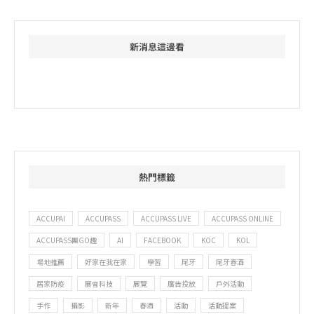
新消息這邊看
熱門標籤
ACCUPAI
ACCUPASS
ACCUPASS LIVE
ACCUPASS ONLINE
ACCUPASS團GO趣
AI
FACEBOOK
KOC
KOL
場地推薦
好家在我在家
學習
尾牙
尾牙春酒
居家防疫
展會科技
展覽
廣告投放
戶外活動
手作
攝影
新年
春酒
活動
活動提案