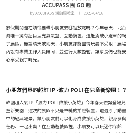
ACCUPASS 團 GO 趣
by
ACCUPASS 活動編輯室
2025/04/16
放假期間還在煩惱要帶小朋友去哪裡放電嗎？今年春天，北台
灣唯一擁有超巨型充氣氣墊、互動裝置，還能駕駛小跑車的親
子展區，無論晴天或雨天，小朋友都能盡情玩耍不受限！展場
內設有專業工作人員陪同，並進行人數控管，讓家長們也能安
心享受親子時光。
小朋友們界的超紅 IP -波力 POLI 在兒童新樂園！？
韓國超人氣 IP「波力 POLI 救援小英雄」今年春天強勢登場兒
童新樂園！這次的展區不只是單純的拍照裝置，還還原了動畫
中的經典場景，讓小朋友們可以化身成救援小英雄，親身參與
任務、一起出動！在互動遊戲區裡，小朋友可以玩迷你保齡