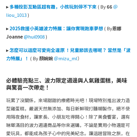
▸
多種投影互動區超有趣，小孩玩到停不下來
( By
66
＠
liou_1013
)
▸
2025救援小英雄波力特展：讓你實現跑車夢想
( By
恩娜
Joanne
@hui0908
)
▸
怎麼可以這麼可愛完全還原 ！兒童節該去哪呢？ 當然是「波
力特展」！
( By
顏婉婉
＠mizu_ml
）
必體驗亮點三、波力限定週邊與人氣雞蛋糕，美味
與驚喜一次帶走！
玩累了沒關係，來場甜甜的療癒時光吧！現場特別推出波力造
型雞蛋糕，嚴選天然無添加、每日新鮮現打麵糊製作，絕不使
用隔夜食材，讓家長、小朋友吃得開心！除了美食饗宴，還有
琳瑯滿目的波力週邊商品等你來選購，不論是實用小物還是可
愛玩具，都能成為孩子心中的完美紀念。讓這趟冒險之旅，在