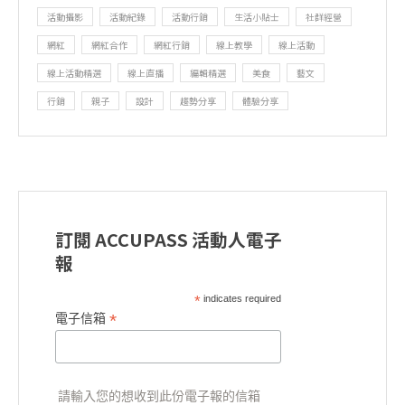
活動攝影
活動紀錄
活動行銷
生活小貼士
社群經營
網紅
網紅合作
網紅行銷
線上教學
線上活動
線上活動精選
線上直播
編輯精選
美食
藝文
行銷
親子
設計
趨勢分享
體驗分享
訂閱 ACCUPASS 活動人電子
報
*
indicates required
*
電子信箱
請輸入您的想收到此份電子報的信箱