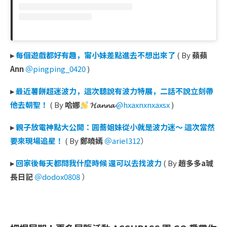
▸
每個遊戲都好有趣，甯小妹差點進去不想出來了
( By
蘋蘋
Ann
＠pingping_0420
)
▸
最近薯餅超迷波力，這次聽說有波力特展，二話不說立刻帶
他去朝聖！
( By
哈娜
𝓗𝓪𝓷𝓷𝓪
@hxaxnxnxaxsx
)
▸
親子放電神點大公開：圓蕎姐妹從小就是波力迷～ 這次當然
要來現場追星！
( By
鄭曉嫣
＠ariel312
）
▸
回家後每天都問我什麼時候 還可以去找波力
( By
趙多多a珹
長日記
＠dodox0808
）