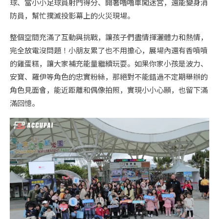
球、當小小足球員射門得分、開著嚕嚕車闖迷宮，還能變身消
防員，幫忙撲滅投影幕上的火災現場。
整個空間充滿了互動與挑戰，讓孩子們盡情揮灑體力和熱情，
完全放電沒問題！小朋友累了也不用擔心，展場內還有香噴噴
的雞蛋糕，讓大家補充能量繼續玩耍。如果你家小孩是波力、
安寶、羅伊等角色的忠實粉絲，那絕對不能錯過不定期舉辦的
角色見面會，能近距離和偶像拍照，實現小小心願，也留下滿
滿回憶。