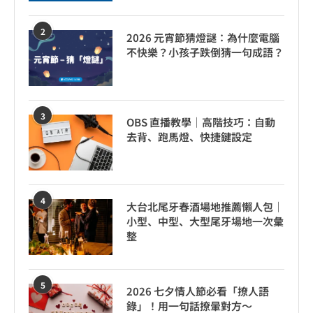
2
2026 元宵節猜燈謎：為什麼電腦
不快樂？小孩子跌倒猜一句成語？
3
OBS 直播教學｜高階技巧：自動
去背、跑馬燈、快捷鍵設定
4
大台北尾牙春酒場地推薦懶人包｜
小型、中型、大型尾牙場地一次彙
整
5
2026 七夕情人節必看「撩人語
錄」！用一句話撩暈對方～