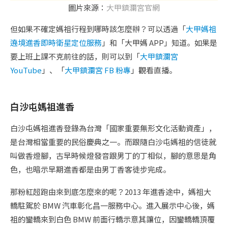
圖片來源：
大甲鎮瀾宮官網
但如果不確定媽祖行程到哪時該怎麼辦？可以透過「
大甲媽祖
遶境進香即時衛星定位服務
」和「大甲媽 APP」知道。如果是
要上班上課不克前往的話，則可以到「
大甲鎮瀾宮
YouTube
」、「
大甲鎮瀾宮 FB 粉專
」觀看直播。
白沙屯媽祖進香
白沙屯媽祖進香登錄為台灣「國家重要無形文化活動資產」，
是台灣相當重要的民俗慶典之一。而跟隨白沙屯媽祖的信徒就
叫做香燈腳，古早時候燈發音跟男丁的丁相似，腳的意思是角
色，也暗示早期進香都是由男丁香客徒步完成。
那粉紅超跑由來到底怎麼來的呢？2013 年進香途中，媽祖大
轎駐駕於 BMW 汽車彰化昌一服務中心。進入展示中心後，媽
祖的鑾轎來到白色 BMW 前面行轎示意其讓位，因鑾轎轎頂覆