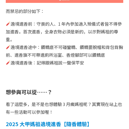
而禁忌的部分如下：
遶境進香前：守喪的人、1 年內參加過入殮儀式者皆不得參
加進香。首次進香，全身衣物必須是新的，以示對媽祖的尊
重。
遶境進香途中：鑽轎底不可碰鑾轎、鑽轎要脫帽和背包背胸
前、進香旗不可帶進廁所浴室、香燈腳部可以鑽轎底
遶境進香後：記得跟媽祖說一聲保平安
想參與可以從……？
看了這麼多，是不是也想體驗 3 月瘋媽祖呢？其實現在站上也
有一些活動可以參加喔！
2025 大甲媽祖遶境進香【隨香體驗】