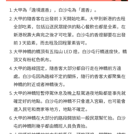
大甲為「遶境進香」，白沙屯為「進香」。
大甲的隨香客在出發前 3 天開始吃素。大甲到新港的去程
全部吃素，包括沿送民眾提供的點心餐飲也都是全素，在
新港祝壽大典完之後才可吃葷。白沙屯的香燈腳要在出發
前 3 天茹素，而去程及回程葷素皆可。
大甲神轎的轎頂有五指山 LED 燈。白沙屯行轎速度快，轎
頂又有粉紅色帆布。
大甲的路線固定，隨香客大部分都自行走在神轎前方遠
處。白沙屯因為路線不定的關係，隨行的香客大都聚集在
神轎的附近或者神轎後方。
大甲的神轎短暫停駕休息及晚上駐駕過夜地點都是事先就
確定好的地點。白沙屯的神轎不只會進入宮廟，也可能會
進入民宅和商家等地方，地點不確定。
大甲的神轎在大部分的路段開放給一般民眾幫忙抬。白沙
屯的神轎則幾乎都由轎班人員負責抬。