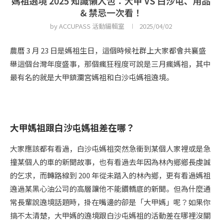
媽祖遶境 2025 知識懶人包：大甲 VS 白沙屯、用品
& 禁忌一次看！
by
ACCUPASS 活動編輯室
2025/04/02
農曆 3 月 23 日是媽祖生日，這個時候社群上大家都會共襄盛
舉這個台灣年度盛事，那個瘋狂程度可說是三月瘋媽祖，其中
最有名的就是大甲鎮瀾宮媽祖和白沙屯媽祖遶境。
大甲媽祖跟白沙屯媽祖差在哪？
大家應該都有看過，白沙屯媽祖突然急衝到某個人家裡或是急
撞某個人的車的新聞故事，也有看過去年因為林內鄉鄉長虔誠
的乞求，而轉路線到 200 年從未踏入的林內鄉，更有看過媽祖
遶過某黑心油公司的高層讓他不能鑽轎底的新聞。但為什麼通
常長輩說遶境話題時，掛在嘴邊的卻是「大甲媽」呢？如果你
搞不太清楚，大甲媽的遶境跟白沙屯媽祖的活動差在哪裡沒關