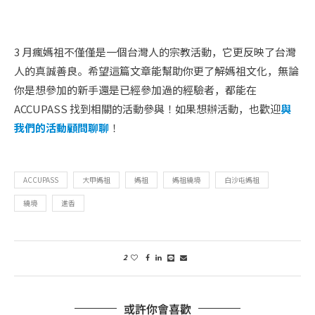
3 月瘋媽祖不僅僅是一個台灣人的宗教活動，它更反映了台灣
人的真誠善良。希望這篇文章能幫助你更了解媽祖文化，無論
你是想參加的新手還是已經參加過的經驗者，都能在
ACCUPASS 找到相關的活動參與！如果想辦活動，也歡迎
與
我們的活動顧問聊聊
！
ACCUPASS
大甲媽祖
媽祖
媽祖繞境
白沙屯媽祖
繞境
進香
2
或許你會喜歡