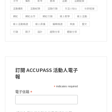
手作
攝影
新年
春酒
活動
活動提案
活動攝影
活動紀錄
活動行銷
生活小貼士
社群經營
網紅
網紅合作
網紅行銷
線上教學
線上活動
線上活動精選
線上直播
編輯精選
美食
藝文
行銷
親子
設計
趨勢分享
體驗分享
訂閱 ACCUPASS 活動人電子
報
*
indicates required
*
電子信箱