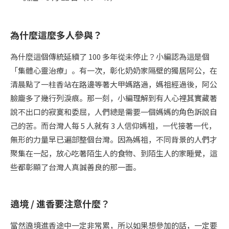
為什麼這麼多人參與？
為什麼這個傳統延續了 100 多年從未停止？小編認為這是個
「集體心靈治療」。有一次，彰化奶奶家隔壁的獨居阿公，在
清晨點了一柱香站在路邊等著大甲媽路過，媽祖經過後，阿公
臉龐多了幾行列淚痕。那一刻，小編理解到有人心裡其實藏著
說不出口的寂寞和委屈，人們總是需要一個媽媽的角色訴說自
己的苦。而台灣人每 5 人就有 3 人信仰媽祖，一代接著一代，
無形的力量早已遍部整個台灣。因為媽祖，不同背景的人們才
聚集在一起，放心吃著陌生人的食物、到陌生人的家睡覺，這
些都彰顯了台灣人真誠善良的那一面。
遶境 / 進香要注意什麼
？
當然遶境進香途中一定非常累，所以如果想參加的話，一定要