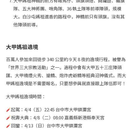
大甲媽祖神轎的前方有報馬仔、頭旗頭燈、開鑼鼓、繡旗
隊、五大神將團、哨角隊、36 執土隊等前導陣頭，規模
大。白沙屯媽祖進香的路程中，神轎前只有頭旗，沒有其
他陣頭前導。
大甲媽祖遶境
百萬人參加來回徒步 340 公里約 9 天 8 夜的遶境行程，被譽為
「世界三大宗教活動」之一。過程中會有大甲五十三庄陣頭
匯、大甲橋煙火秀、搶轎、炮炸虎爺轎等經典迎神儀式。而大
甲媽祖遶境是不需要報名，只要想參與就直接跟上隊伍即可！
大甲媽祖遶境時間：
起駕：4/4（五）22:45 台中市大甲鎮瀾宮
祝壽大典：4/8（二）08:00 嘉義縣新港縣奉天宮
回鑾：4/13（日）台中市大甲鎮瀾宮