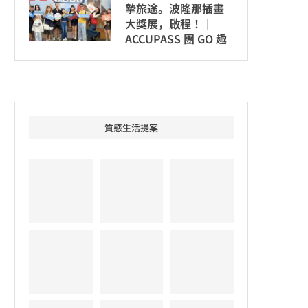
摯旅途。波隆那插畫
大獎展，啟程！│
ACCUPASS 團 GO 趣
質感生活提案