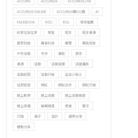
ACCUPAI
ACCUPASS
ACCUPASS LIVE
ACCUPASS ONLINE
ACCUPASS團GO趣
AI
FACEBOOK
KOC
KOL
場地推薦
好家在我在家
學習
尾牙
尾牙春酒
居家防疫
展會科技
展覽
廣告投放
戶外活動
手作
攝影
新年
春酒
活動
活動提案
活動攝影
活動紀錄
活動行銷
生活小貼士
社群經營
網紅
網紅合作
網紅行銷
線上教學
線上活動
線上活動精選
線上直播
編輯精選
美食
藝文
行銷
親子
設計
趨勢分享
體驗分享