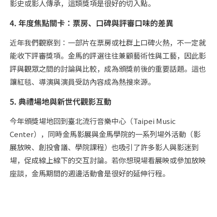
影史或影人傳承，這類獎項是很好的切入點。
4. 年度焦點關卡：票房、口碑與評審口味的差異
近年我們觀察到：一部片在票房或社群上口碑火熱，不一定就
能收下評審獎項。金馬的評選往往兼顧藝術性與工藝，因此影
評與觀眾之間的討論與比較，成為頒獎前後的重要話題。這也
讓紅毯、導演與演員受訪內容成為熱搜來源。
5. 典禮場地與新世代觀影互動
今年頒獎場地回到臺北流行音樂中心（Taipei Music
Center），同時金馬影展與金馬學院的一系列場外活動（影
展放映、創投會議、學院課程）也吸引了許多影人與影迷到
場，促成線上線下的交互討論。若你想現場看展映或參加放映
座談，金馬期間的週邊活動會是很好的延伸行程。