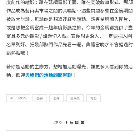
度創作的縮影：誰在延續電影工藝、誰在突破敘事形式、哪部
作品成為藝術與市場之間的共鳴點…這些問題都會在金馬期間
被放大討論。無論你是想追逐紅毯熱點、想專業解讀入圍片，
或是想把金馬當成一趟年度影展之旅，今年的金馬都提供了豐
富且多元的觀影 / 議題切入點。若你想更深入，一定要把入圍
名單列好、把幾部熱門作品先看一遍，典禮當晚才不會錯過討
論熱點哦！
若你是活動的主辦方，想增加活動曝光，讓更多人看到你的活
動，歡迎
與我們的活動顧問聊聊
！
ACCUPASS
影展
影評
金馬獎
電影
10