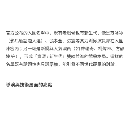
圖片來源：金馬影展 TGHFF Facebook 粉絲專頁
官方公布的入圍名單中，既有老戲骨也有新生代，像是范冰冰
（影后級話題人選）、張孝全、張震等實力派男演員都在入圍
陣容內；另一端是新銳與人氣演員（如 許瑞奇、柯煒林、方郁
婷 等），形成「資深 / 新生代」雙線並進的競爭格局。這樣的
名單既有話題性也具話語權，能引發不同世代觀眾的討論。
導演與技術層面的亮點