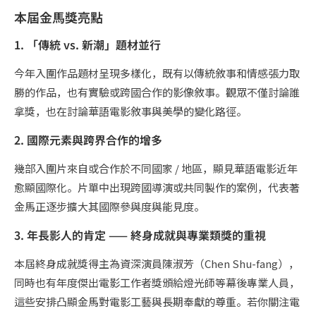
本屆金馬獎亮點
1. 「傳統 vs. 新潮」題材並行
今年入圍作品題材呈現多樣化，既有以傳統敘事和情感張力取
勝的作品，也有實驗或跨國合作的影像敘事。觀眾不僅討論誰
拿獎，也在討論華語電影敘事與美學的變化路徑。
2. 國際元素與跨界合作的增多
幾部入圍片來自或合作於不同國家 / 地區，顯見華語電影近年
愈顯國際化。片單中出現跨國導演或共同製作的案例，代表著
金馬正逐步擴大其國際參與度與能見度。
3. 年長影人的肯定 —— 終身成就與專業類獎的重視
本屆終身成就獎得主為資深演員陳淑芳（Chen Shu-fang），
同時也有年度傑出電影工作者獎頒給燈光師等幕後專業人員，
這些安排凸顯金馬對電影工藝與長期奉獻的尊重。若你關注電