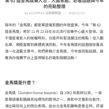
第 62 屆金馬獎懶人包：入圍焦點、必看話題與今年
的亮點整理
by
ACCUPASS 活動編輯室
2025/11/14
每年的「金馬獎」都是華語電影圈的年度盛事，今年「第 62
屆金馬獎」將於 11 月 22 日在台北流行音樂中心盛大登場，這
不僅是電影人的榮耀時刻，也是所有影迷關注的焦點！從入圍
名單、頒獎嘉賓到典禮表演亮點，今年金馬獎的話題度依舊高
漲～在這篇文章中，我們將簡介金馬獎、今年度亮點話題，接
著為你推薦平台上值得報名的電影相關活動！
金馬獎是什麼？
金馬獎（Golden Horse Awards）自 1962 年創辦以來，一直
是華語電影圈最具指標性的獎項之一，表彰中文電影在創作、
演出與技術上的傑出表現。由台北金馬影展執委會主辦，評選