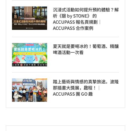
沉浸式活動如何提升預約體驗？解
析《磬 by STONE》 的
ACCUPASS 報名頁規劃｜
ACCUPASS 合作案例
夏天就是要喝冰的！葡萄酒、精釀
啤酒活動一次看
踏上藝術與情感的真摯旅途。波隆
那插畫大獎展，啟程！│
ACCUPASS 團 GO 趣