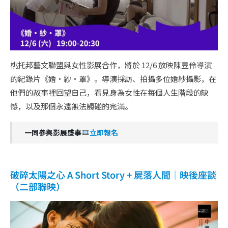
桃托邦藝文聯盟與女性影展合作，將於 12/6 放映陳昱伶導演
的紀錄片《婚・紗・罩》。導演採訪、拍攝多位婚紗攝影，在
他們的故事裡回望⾃⼰，看⾒⾝為女性在每個⼈⽣階段的缺
憾，以及那個永遠無法觸碰的完滿。
一同參與影展盛事
立即報名
破碎太陽之心 A Short Story + 屍落人間│映後座談
（二部聯映）