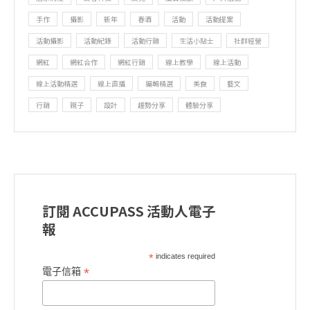
手作
攝影
新年
春酒
活動
活動提案
活動攝影
活動紀錄
活動行銷
生活小貼士
社群經營
網紅
網紅合作
網紅行銷
線上教學
線上活動
線上活動精選
線上直播
編輯精選
美食
藝文
行銷
親子
設計
趨勢分享
體驗分享
訂閱 ACCUPASS 活動人電子
報
*
indicates required
*
電子信箱