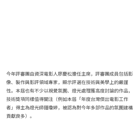
圖片來源：金馬影展 TGHFF Facebook 粉絲專頁
今年評審團由資深電影人廖慶松擔任主席，評審團成員包括影
像、製作與影評領域專家，顯示評選在技術與美學上的嚴謹
性。本屆也有不少以視覺氛圍、燈光處理獲高度討論的作品，
技術獎項同樣值得關注（例如本屆「年度台灣傑出電影工作
者」得主為燈光師鍾瓊婷，被認為對今年多部作品的氛圍建構
貢獻良多）。