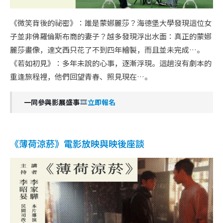
《微笑背後的祕密》：誰是蒙娜麗莎？海德堡大學發現這位女
子並非佛羅倫斯布商的妻子？越多發現浮出水面：真正的蒙娜
麗莎畫像，達文西只花了不到四年繪製，而且並未完成…。
《若如初見》：多年未說的心事，逐漸浮現。這趟沒有劇本的
重逢旅程裡，他們回望青春、照見現在…。
一同參與影展盛事
立即報名
《薄荷涼菸》電影放映與映後座談