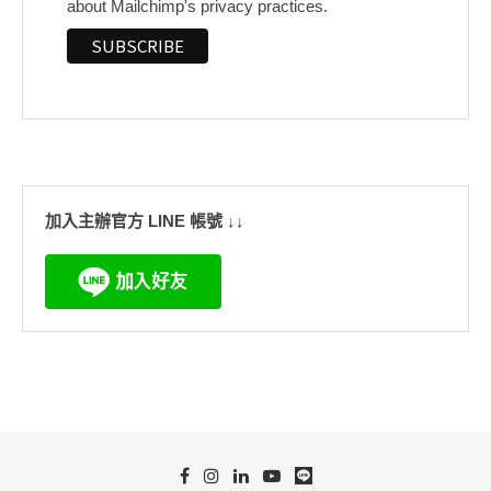
about Mailchimp's privacy practices.
加入主辦官方 LINE 帳號 ↓↓