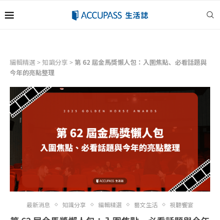
編輯精選
>
知識分享
>
第 62 屆金馬獎懶人包：入圍焦點、必看話題與
今年的亮點整理
最新消息
知識分享
編輯精選
藝文生活
視聽饗宴