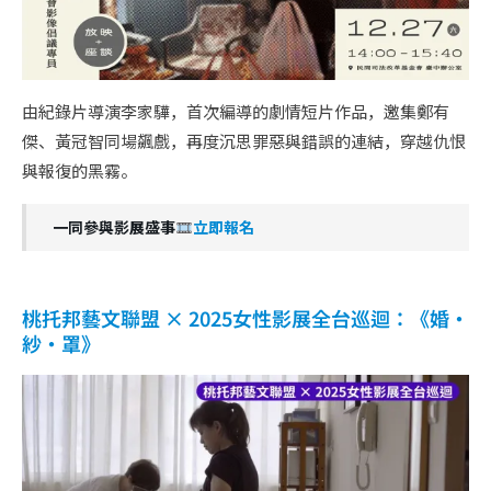
由紀錄片導演李家驊，首次編導的劇情短片作品，邀集鄭有
傑、黃冠智同場飆戲，再度沉思罪惡與錯誤的連結，穿越仇恨
與報復的黑霧。
一同參與影展盛事
立即報名
桃托邦藝文聯盟 × 2025女性影展全台巡迴：《婚・
紗・罩》