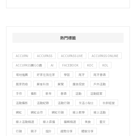
熱門標籤
ACCUPAI
ACCUPASS
ACCUPASS LIVE
ACCUPASS ONLINE
ACCUPASS團GO趣
AI
FACEBOOK
KOC
KOL
場地推薦
好家在我在家
學習
尾牙
尾牙春酒
居家防疫
展會科技
展覽
廣告投放
戶外活動
手作
攝影
新年
春酒
活動
活動提案
活動攝影
活動紀錄
活動行銷
生活小貼士
社群經營
網紅
網紅合作
網紅行銷
線上教學
線上活動
線上活動精選
線上直播
編輯精選
美食
藝文
行銷
親子
設計
趨勢分享
體驗分享