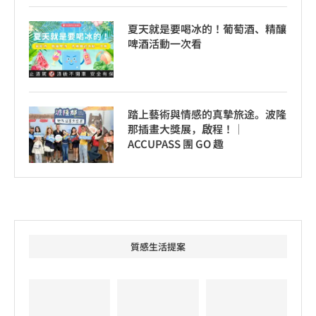
夏天就是要喝冰的！葡萄酒、精釀
啤酒活動一次看
踏上藝術與情感的真摯旅途。波隆
那插畫大獎展，啟程！│
ACCUPASS 團 GO 趣
質感生活提案