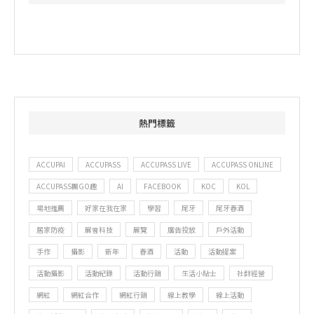
熱門標籤
ACCUPAI
ACCUPASS
ACCUPASS LIVE
ACCUPASS ONLINE
ACCUPASS團GO趣
AI
FACEBOOK
KOC
KOL
場地推薦
好家在我在家
學習
尾牙
尾牙春酒
居家防疫
展會科技
展覽
廣告投放
戶外活動
手作
攝影
新年
春酒
活動
活動提案
活動攝影
活動紀錄
活動行銷
生活小貼士
社群經營
網紅
網紅合作
網紅行銷
線上教學
線上活動