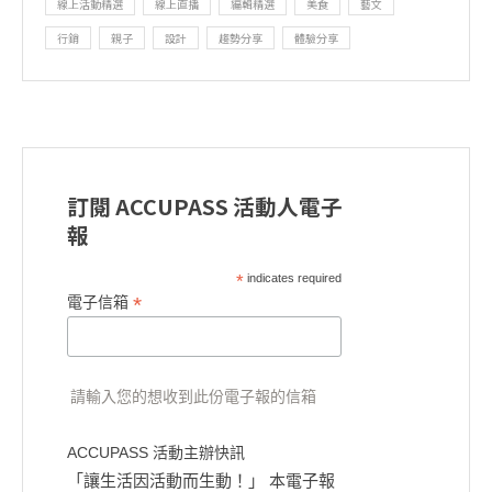
線上活動精選
線上直播
編輯精選
美食
藝文
行銷
親子
設計
趨勢分享
體驗分享
訂閱 ACCUPASS 活動人電子
報
*
indicates required
*
電子信箱
請輸入您的想收到此份電子報的信箱
ACCUPASS 活動主辦快訊
「讓生活因活動而生動！」 本電子報