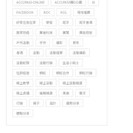
ACCUPASS ONLINE
ACCUPASS團GO趣
AI
FACEBOOK
KOC
KOL
場地推薦
好家在我在家
學習
尾牙
尾牙春酒
居家防疫
展會科技
展覽
廣告投放
戶外活動
手作
攝影
新年
春酒
活動
活動提案
活動攝影
活動紀錄
活動行銷
生活小貼士
社群經營
網紅
網紅合作
網紅行銷
線上教學
線上活動
線上活動精選
線上直播
編輯精選
美食
藝文
行銷
親子
設計
趨勢分享
體驗分享