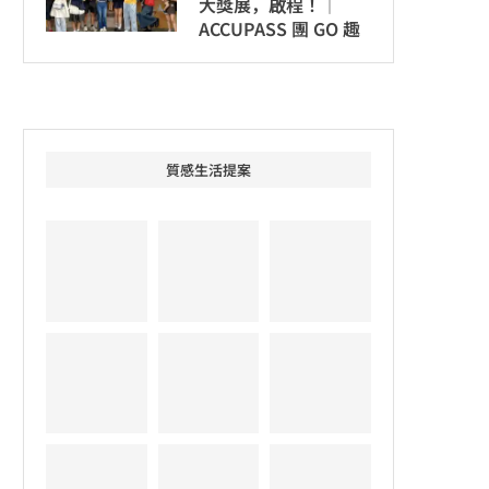
大獎展，啟程！│
ACCUPASS 團 GO 趣
質感生活提案