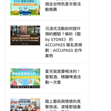
個全台特色夏令營活
動推薦
沉浸式活動如何提升
預約體驗？解析《磬
by STONE》 的
ACCUPASS 報名頁規
劃｜ACCUPASS 合作
案例
夏天就是要喝冰的！
葡萄酒、精釀啤酒活
動一次看
踏上藝術與情感的真
摯旅途。波隆那插畫