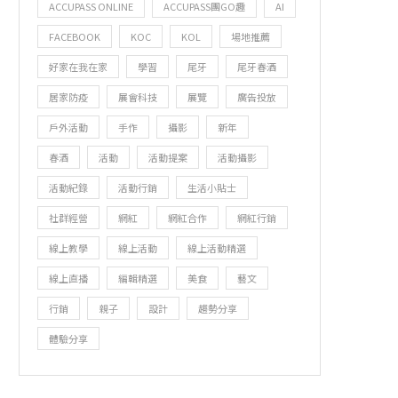
ACCUPASS ONLINE
ACCUPASS團GO趣
AI
FACEBOOK
KOC
KOL
場地推薦
好家在我在家
學習
尾牙
尾牙春酒
居家防疫
展會科技
展覽
廣告投放
戶外活動
手作
攝影
新年
春酒
活動
活動提案
活動攝影
活動紀錄
活動行銷
生活小貼士
社群經營
網紅
網紅合作
網紅行銷
線上教學
線上活動
線上活動精選
線上直播
編輯精選
美食
藝文
行銷
親子
設計
趨勢分享
體驗分享