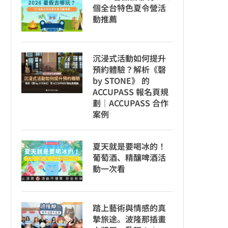
個全台特色夏令營活
動推薦
沉浸式活動如何提升
預約體驗？解析《磬
by STONE》 的
ACCUPASS 報名頁規
劃｜ACCUPASS 合作
案例
夏天就是要喝冰的！
葡萄酒、精釀啤酒活
動一次看
踏上藝術與情感的真
摯旅途。波隆那插畫