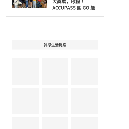
大獎展，啟程！│
ACCUPASS 團 GO 趣
質感生活提案