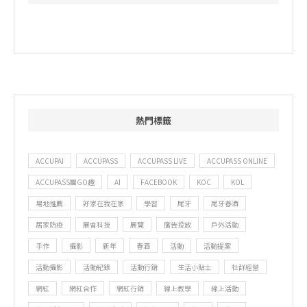
熱門標籤
ACCUPAI
ACCUPASS
ACCUPASS LIVE
ACCUPASS ONLINE
ACCUPASS團GO趣
AI
FACEBOOK
KOC
KOL
場地推薦
好家在我在家
學習
尾牙
尾牙春酒
居家防疫
展會科技
展覽
廣告投放
戶外活動
手作
攝影
新年
春酒
活動
活動提案
活動攝影
活動紀錄
活動行銷
生活小貼士
社群經營
網紅
網紅合作
網紅行銷
線上教學
線上活動