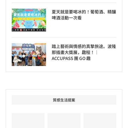
夏天就是要喝冰的！葡萄酒、精釀
啤酒活動一次看
踏上藝術與情感的真摯旅途。波隆
那插畫大獎展，啟程！│
ACCUPASS 團 GO 趣
質感生活提案