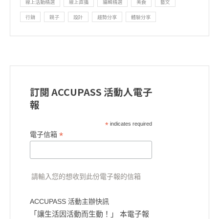
線上活動精選
線上直播
編輯精選
美食
藝文
行銷
親子
設計
趨勢分享
體驗分享
訂閱 ACCUPASS 活動人電子
報
*
indicates required
*
電子信箱
請輸入您的想收到此份電子報的信箱
ACCUPASS 活動主辦快訊
「讓生活因活動而生動！」 本電子報