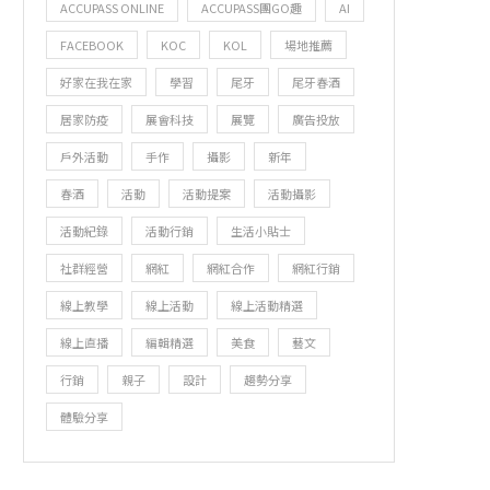
ACCUPASS ONLINE
ACCUPASS團GO趣
AI
FACEBOOK
KOC
KOL
場地推薦
好家在我在家
學習
尾牙
尾牙春酒
居家防疫
展會科技
展覽
廣告投放
戶外活動
手作
攝影
新年
春酒
活動
活動提案
活動攝影
活動紀錄
活動行銷
生活小貼士
社群經營
網紅
網紅合作
網紅行銷
線上教學
線上活動
線上活動精選
線上直播
編輯精選
美食
藝文
行銷
親子
設計
趨勢分享
體驗分享