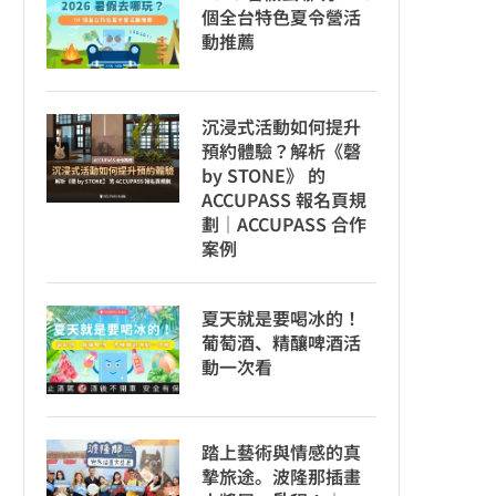
個全台特色夏令營活
動推薦
沉浸式活動如何提升
預約體驗？解析《磬
by STONE》 的
ACCUPASS 報名頁規
劃｜ACCUPASS 合作
案例
夏天就是要喝冰的！
葡萄酒、精釀啤酒活
動一次看
踏上藝術與情感的真
摯旅途。波隆那插畫