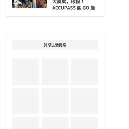
大獎展，啟程！│
ACCUPASS 團 GO 趣
質感生活提案