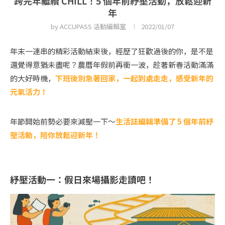
跨完年繼續 CHILL！5 個年前紓壓活動，放鬆迎新
年
by
ACCUPASS 活動編輯室
2022/01/07
年末一連串的精彩活動結束後，經歷了狂歡過後的你，是不是
還覺得意猶未盡呢？農曆年假前再衝一波，趁著新春活動滿滿
的大好時機，
下班後別急著回家，一起到處走走，感受新年的
元氣活力！
年節開始前勢必要來減壓一下～
生活誌編輯準備了 5 個年前紓
壓活動，陪你放鬆迎新年！
紓壓活動一：假日來場攝影走讀吧！