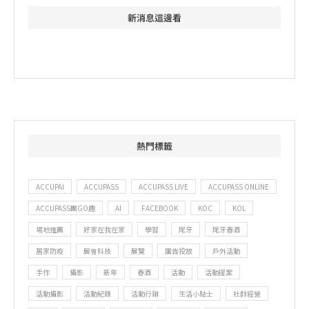
新消息這邊看
熱門標籤
ACCUPAI
ACCUPASS
ACCUPASS LIVE
ACCUPASS ONLINE
ACCUPASS團GO趣
AI
FACEBOOK
KOC
KOL
場地推薦
好家在我在家
學習
尾牙
尾牙春酒
居家防疫
展會科技
展覽
廣告投放
戶外活動
手作
攝影
新年
春酒
活動
活動提案
活動攝影
活動紀錄
活動行銷
生活小貼士
社群經營