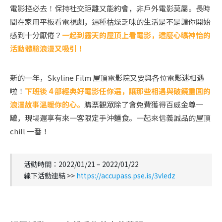
電影控必去！保持社交距離又能約會，非戶外電影莫屬。長時
間在家用平板看電視劇，這種枯燥乏味的生活是不是讓你開始
感到十分厭倦？
一起到露天的屋頂上看電影，這麼心曠神怡的
活動體驗浪漫又吸引！
新的一年，Skyline Film 屋頂電影院又要與各位電影迷相遇
啦！
下班後 4 部經典好電影任你選，讓那些相遇與破鏡重圓的
浪漫故事溫暖你的心。
購票觀眾除了會免費獲得百威金尊一
罐，現場還享有來一客限定手沖麵食。一起來信義誠品的屋頂
chill 一番！
活動時間：2022/01/21 – 2022/01/22
線下活動連結 >>
https://accupass.pse.is/3vledz