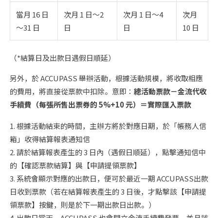
當月 16 日
次月 1 日～2
次月 1 日～4
次月
～31 日
日
日
10 日
（*結算日及出款日遇假日順延）
另外，於 ACCUPASS 舉辦活動，根據活動規模，將收取相應
的費用，將直接從票款中扣除。意即：
總活動票款－金流代收
手續費（每張所售出票券的 5%+10 元）＝實際匯入票款
1. 根據活動結束的時間，主辦方將於對應日期，於「帳務人信
箱」收得結算報表通知信
2. 請於結算報表產生的 3 日內（遇假日順延），點擊通知信中
的【確認票款結算】與【申請提領票款】
3. 系統會顯示對應的出款日，便可於最近一期 ACCUPASS出款
日收到票款（若在結算報表產生的 3 日後，才點擊該【申請提
領票款】按鍵，則是於下一期出款日出款。）
4. 出款日當天，ACCUPASS 也會開立金流手續費發票，並且該