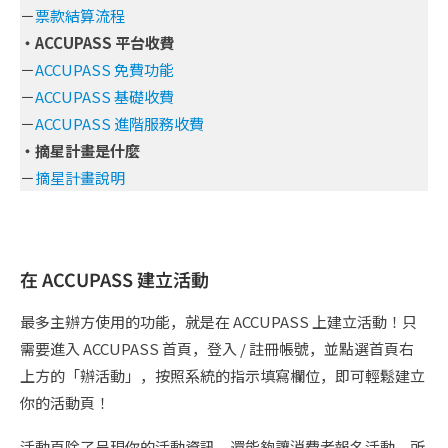
－
票款結算流程
・ACCUPASS 平台收費
－
ACCUPASS 免費功能
－
ACCUPASS 基礎收費
－
ACCUPASS 進階服務收費
・摘星計畫是什麼
－
摘星計畫說明
在 ACCUPASS 建立活動
最多主辦方使用的功能，就是在 ACCUPASS 上建立活動！只
需要進入 ACCUPASS 首頁，登入 / 註冊帳號，並點選首頁右
上方的「辦活動」，按照系統的指示填寫欄位，即可輕鬆建立
你的活動頁！
活動頁除了呈現你的活動資訊，還能夠讓消費者報名活動，所