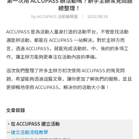
第一次用 ACCUPASS 辦活動嗎？新手主辦常見問題
總整理！
by
ACCUPASS 活動編輯室
2023/08/18
ACCUPASS 是為活動人量身打造的活動平台，不管是找活動
還是辦活動，都能在 ACCUPASS 一站解決。對於主辦方而
言，透過 ACCUPASS，就能完成活動前、中、後的的多項工
作，讓主辦方能夠更專注在活動內容的準備。
這次我們整理了許多主辦方初次使用 ACCUPASS 的常見問
題，希望能夠透過這篇文章，讓你更加了解我們的服務，並且
更順暢地使用 ACCUPASS，解決你的活動大小事！
文章目錄
・在 ACCUPASS 建立活動
－
建立活動流程教學