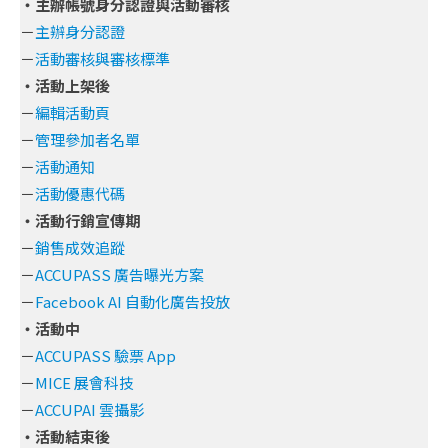
・主辦帳號身分認證與活動審核
－
主辦身分認證
－
活動審核與審核標準
・活動上架後
－
編輯活動頁
－
管理參加者名單
－
活動通知
－
活動優惠代碼
・活動行銷宣傳期
－
銷售成效追蹤
－
ACCUPASS 廣告曝光方案
－
Facebook AI 自動化廣告投放
・活動中
－
ACCUPASS 驗票 App
－
MICE 展會科技
－
ACCUPAI 雲攝影
・活動結束後